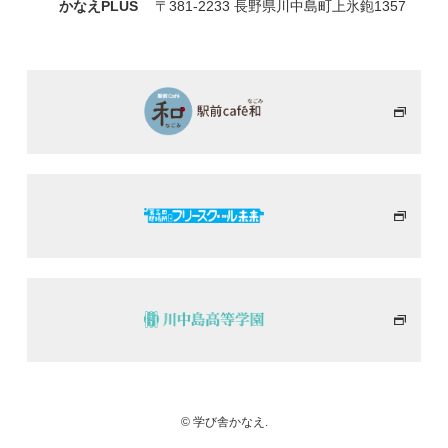
かなえPLUS
〒381-2233 長野県川中島町上氷鉋1357
© 学び舎かなえ.