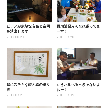
ピアノが素敵な音色と空間
夏期講習みんな頑張ってま
を演出します
ーす！
2018.08.23
2018.07.28
壁にステキな詩と絵の贈り
かき氷食べるっきゃないよ
物
ねー！
2018.07.21
2018.07.19