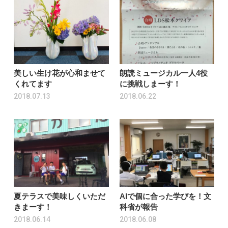
美しい生け花が心和ませて
朗読ミュージカル一人4役
くれてます
に挑戦しまーす！
2018.07.13
2018.06.22
夏テラスで美味しくいただ
AIで個に合った学びを！文
きまーす！
科省が報告
2018.06.14
2018.06.08