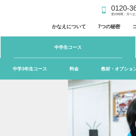
0120-3
受付時間：月〜土15
かなえについて
7つの秘密
中学生コース
中学3年生コース
料金
教材・オプショ