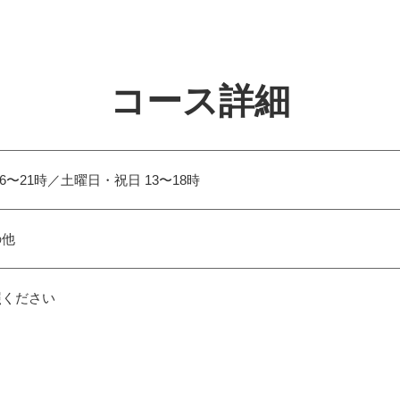
コース詳細
6〜21時／土曜日・祝日 13〜18時
の他
照ください